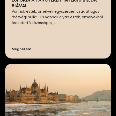
EUFÓRIA A TÁNCTÉREN: INTERJÚ BRÉDA
BIÁVAL
Vannak esték, amelyek egyszerűen csak átlagos
“hétvégi bulik”… És vannak olyan esték, amelyekből
összetartó közösségek,...
Megnézem