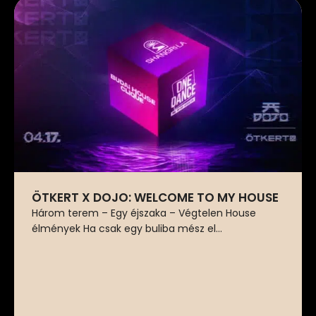
ÖTKERT X DOJO: WELCOME TO MY HOUSE
Három terem – Egy éjszaka – Végtelen House
élmények Ha csak egy buliba mész el...