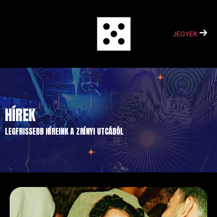
Skip
to
content
JEGYEK
HÍREK
LEGFRISSEBB HÍREINK A ZRÍNYI UTCÁBÓL