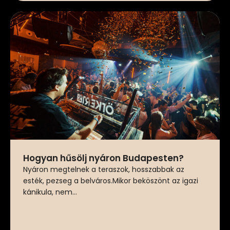
Hogyan hűsölj nyáron Budapesten?
Nyáron megtelnek a teraszok, hosszabbak az
esték, pezseg a belváros.Mikor beköszönt az igazi
kánikula, nem...