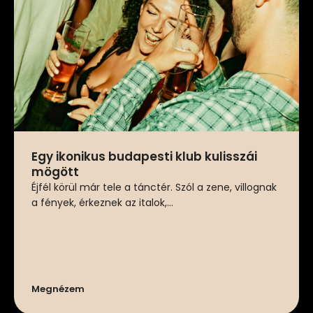
Egy ikonikus budapesti klub kulisszái
mögött
Éjfél körül már tele a tánctér. Szól a zene, villognak
a fények, érkeznek az italok,...
Megnézem