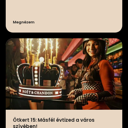
Megnézem
Ötkert 15: Másfél évtized a város
szívében!