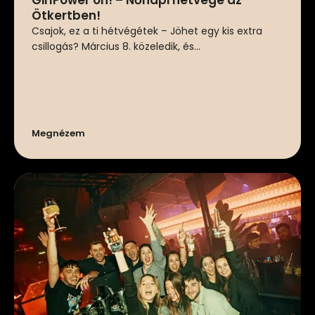
GirlPower on! – Nőnapi hétvége az
Ötkertben!
Csajok, ez a ti hétvégétek – Jöhet egy kis extra
csillogás? Március 8. közeledik, és...
Megnézem