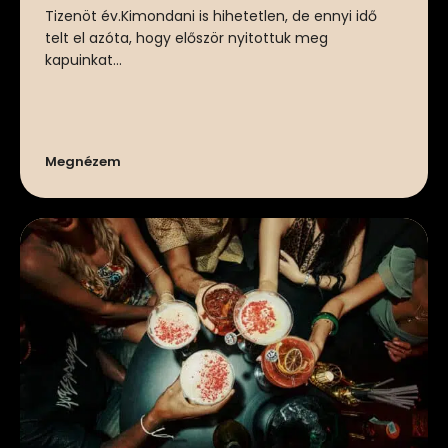
Tizenöt év.Kimondani is hihetetlen, de ennyi idő
telt el azóta, hogy először nyitottuk meg
kapuinkat...
Megnézem