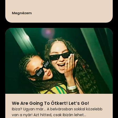
Megnézem
We Are Going To Ötkert! Let’s Go!
Ibiza? Ugyan már… A belvárosban sokkal közelebb
van a nyár! Azt hitted, csak Ibizán lehet...