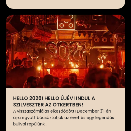
HELLO 2026! HELLO ÚJÉV! INDUL A
SZILVESZTER AZ ÖTKERTBEN!
A visszaszámlálás elkezdődött! December 31-én
újra együtt búcsúztatjuk az évet és egy legendás
bulival repülünk...