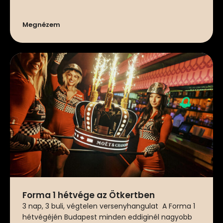
Megnézem
Forma 1 hétvége az Ötkertben
3 nap, 3 buli, végtelen versenyhangulat A Forma 1
hétvégéjén Budapest minden eddiginél nagyobb