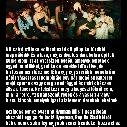
A Bisztró stílusa az Afrobeat és HipHop kultúrából
inspirálódik és a laza, mégis divatos darabokra épít. A
kulcs elem itt az oversized felsők, amelyek lehetnek
egyedi mintákkal, grafikus elemekkel díszítve, de
biztosan nem lősz mellé ha egy egyszerűbb monokróm
pólót választasz! Kombináld egy pár menő sneakerrel
majd sportos vagy cargo nadrággal és máris készen
állsz a táncra. Ne feledkezz meg a kiegészítőkről sem,
mint a retro, Y2K napszemüvegek és a vastag arany/
bizsu láncok, amelyek igazi statement darabok lehetnek.
Rezidens lemezlovasunk
Hypman Ali
stílusa például
abszolút egy go-to look!
Hypeman
,
Pop
és
Ziad
hétről
hétre nem csak a legnagyobb zenei trendeket hozza el az