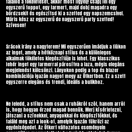
találod a tökéleteset, akkor most figyelj! Csapj fel egy
egyszerű toppot, egy farmert, majd dobj magadra egy
bőrdzsekit és egészítsd ki a szetted egy napszemcsivel.
Máris kész az egyszerű de nagyszerű party szetted!
Szívesen!
Srácok irány a nagyterem! Mi egyszerűen imádjuk a fiúkon
az inget, amely a hétköznapi stílus és a különleges
alkalmak tökéletes kiegészítője is lehet. Egy klasszikus
fehér inget egy farmerral párosítva a laza, mégis elegáns
megjelenést kölcsönzi. Lányokon pedig a top és blazer
kombinációja igazán nagyot megy az Ötkertben. Ez a szett
egyszerre elegáns és trendi, ideális a bulikhoz.
Ne feledd, a stílus nem csak a ruhákról szól, hanem arról
is, hogy hogyan érzed magad bennük. Merj kísérletezni,
játszani a színekkel, anyagokkal és kiegészítőkkel, és
találd meg azt a look-ot, amelyik igazán tükrözi az
egyéniségedet. Az Ötkert változatos eseményein