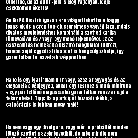
Ötkertbe, de az outfit-jeik is elég vagányak. Ideje
csekkolnod őket is!
Go Girl! A Bisztró igazán a te világod lehet ha a baggy
jeans-ek és a crop top-ok szerelmese vagy! A laza, mégis
divatos megjelenéshez kombináld a szetted karika
fülbevalóval és / vagy egy menő fejkendővel. Ez az
összeállítás nemcsak a bisztró hangulatát tükrözi,
hanem saját egyedi stílusodat is hangsúlyozhatja, így
garantáltan te leszel a középpontban.
Ha te is egy igazi ‘Glam Girl’ vagy, azaz a ragyogás és az
elegancia a védjegyed, akkor egy testhez simuló miniruha
+ egy pár feltűnő magassarkú garantáltan vonzza majd a
tekinteteket. Tipp: Ha sportcipőt húznál inkább, a
csípőrázás is jobban megy majd!
Ha nem vagy egy divatguru, vagy már felpróbáltál minden
létező szettet a szekrényedből, de még mindig nem