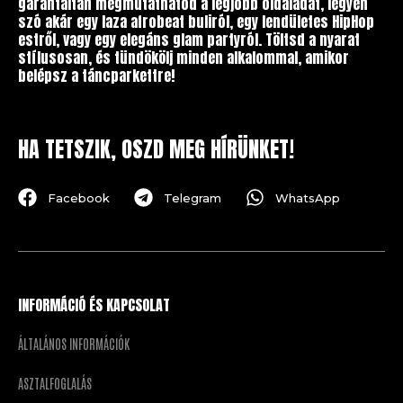
garantáltan megmutathatod a legjobb oldaladat, legyen
szó akár egy laza afrobeat buliról, egy lendületes HipHop
estről, vagy egy elegáns glam partyról. Töltsd a nyarat
stílusosan, és tündökölj minden alkalommal, amikor
belépsz a táncparkettre!
HA TETSZIK, OSZD MEG HÍRÜNKET!
Facebook
Telegram
WhatsApp
INFORMÁCIÓ ÉS KAPCSOLAT
ÁLTALÁNOS INFORMÁCIÓK
ASZTALFOGLALÁS