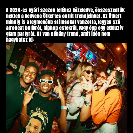
A 2024-es nyári szezon feléhez közeledve, összeszedtük
nektek a kedvenc Ötkertes outfit trendjeinket. Az Ötkert
mindig is a legmenőbb stílusokat vonzotta, legyen szó
afrobeat bulikról, hiphop estekről, vagy épp egy exkluzív
glam partyról. Itt van néhány trend, amit idén nem
hagyhatsz ki: