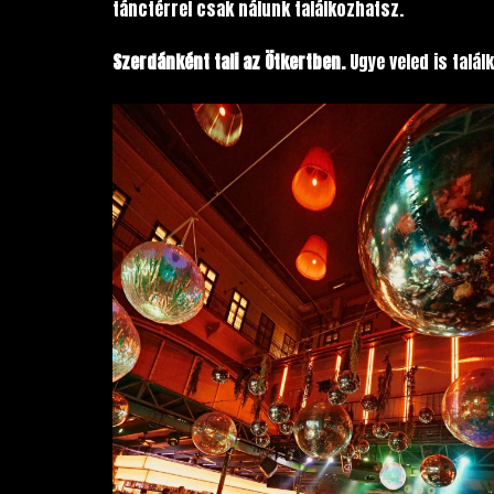
tánctérrel csak nálunk találkozhatsz.
Szerdánként tali az Ötkertben.
Ugye veled is talá