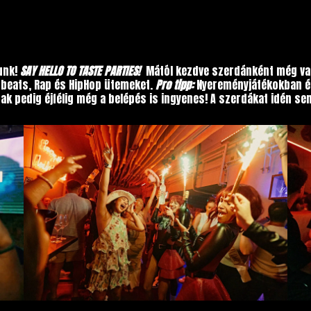
nunk!
SAY HELLO TO TASTE PARTIES!
Mától kezdve szerdánként még vagá
obeats, Rap és HipHop ütemeket.
Pro tipp:
Nyereményjátékokban és
ynak pedig éjfélig még a belépés is ingyenes! A szerdákat idén se