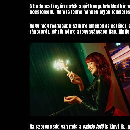
A budapesti nyári esték saját hangulatukkal bír
beesteledik. Nem is lenne minden olyan tökéletes
Hogy még magasabb szintre emeljék az estéket, a
táncterét. Hétről hétre a legvagányabb
Rap
,
HipHo
Ha szerencséd van még a
cabrio tető
is kinyílik, 