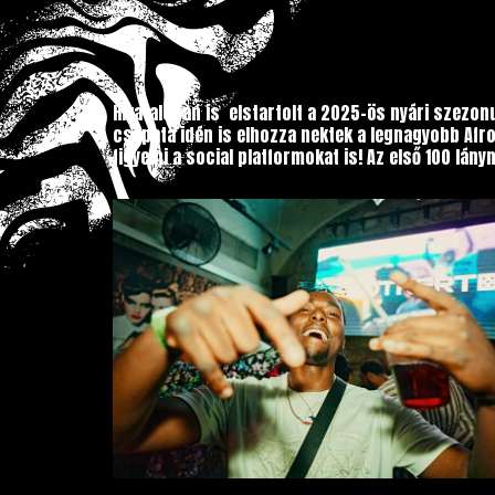
Hivatalosan is elstartolt a 2025-ös nyári szezo
csapata idén is elhozza nektek a legnagyobb Afr
figyelni a social platformokat is! Az első 100 lán