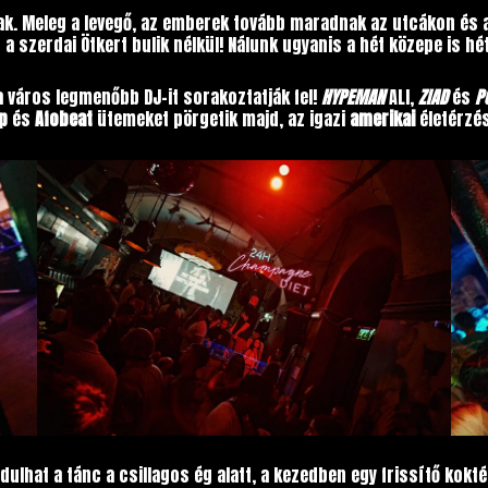
nak. Meleg a levegő, az emberek tovább maradnak az utcákon és a
 a szerdai Ötkert bulik nélkül! Nálunk ugyanis a hét közepe is h
 város legmenőbb DJ-it sorakoztatják fel!
HYPEMAN
ALI,
ZIAD
és
P
p
és
Afobeat
ütemeket pörgetik majd, az igazi
amerikai
életérzé
indulhat a tánc a csillagos ég alatt, a kezedben egy frissítő kokté