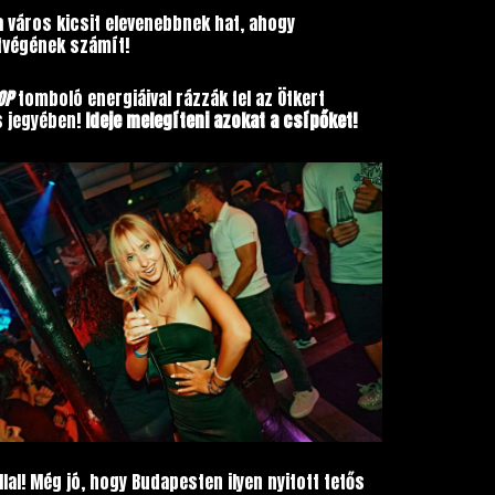
 város kicsit elevenebbnek hat, ahogy
étvégének számít!
OP
tomboló energiáival rázzák fel az Ötkert
s jegyében!
Ideje melegíteni azokat a csípőket!
llal! Még jó, hogy Budapesten ilyen nyitott tetős