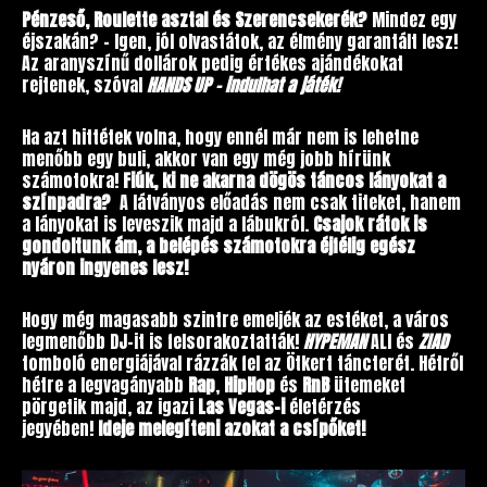
Pénzeső, Roulette asztal és Szerencsekerék?
Mindez egy
éjszakán? – Igen, jól olvastátok, az élmény garantált lesz!
Az aranyszínű dollárok pedig értékes ajándékokat
rejtenek, szóval
HANDS UP
– indulhat a játék!
Ha azt hittétek volna, hogy ennél már nem is lehetne
menőbb egy buli, akkor van egy még jobb hírünk
számotokra!
Fiúk, ki ne akarna dögös táncos lányokat a
színpadra?
A látványos előadás nem csak titeket, hanem
a lányokat is leveszik majd a lábukról.
Csajok rátok is
gondoltunk ám, a belépés számotokra éjfélig egész
nyáron ingyenes lesz!
Hogy még magasabb szintre emeljék az estéket, a város
legmenőbb DJ-it is felsorakoztatták!
HYPEMAN
ALI és
ZIAD
tomboló energiájával rázzák fel az Ötkert táncterét. Hétről
hétre a legvagányabb
Rap
,
HipHop
és
RnB
ütemeket
pörgetik majd, az igazi
Las Vegas-i
életérzés
jegyében!
Ideje melegíteni azokat a csípőket!