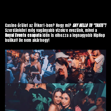
Casino őrület az Ötkert-ben? Hogy mi?
SAY HELLO TO “TASTE”!
Szerdánként még vagányabb vizekre evezünk, mivel a
Royal Events csapata
idén is elhozza a legnagyobb HipHop
bulikat! De nem akárhogy!