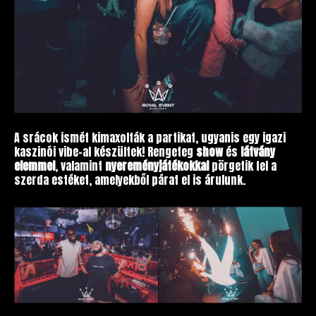
A srácok ismét kimaxolták a partikat, ugyanis egy igazi
kaszinói vibe-al készültek! Rengeteg
show
és
látvány
elemmel
, valamint
nyereményjátékokkal
pörgetik fel a
szerda estéket, amelyekből párat el is árulunk.