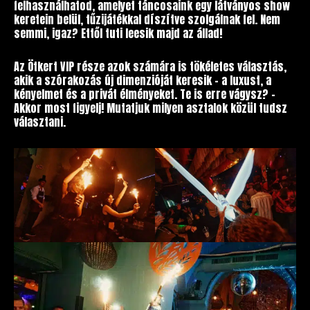
felhasználhatod, amelyet táncosaink egy látványos show
keretein belül, tűzijátékkal díszítve szolgálnak fel. Nem
semmi, igaz? Ettől tuti leesik majd az állad!
Az Ötkert VIP része azok számára is tökéletes választás,
akik a szórakozás új dimenzióját keresik – a luxust, a
kényelmet és a privát élményeket. Te is erre vágysz? –
Akkor most figyelj! Mutatjuk milyen asztalok közül tudsz
választani.