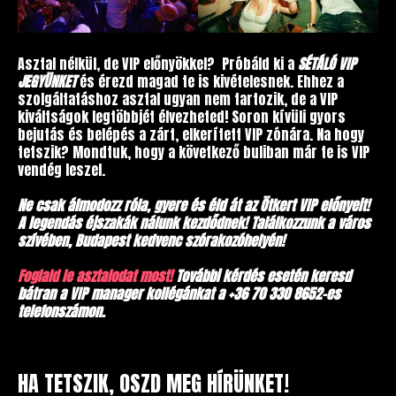
Asztal nélkül, de VIP előnyökkel? Próbáld ki a
SÉTÁLÓ VIP
JEGYÜNKET
és érezd magad te is kivételesnek. Ehhez a
szolgáltatáshoz asztal ugyan nem tartozik, de a VIP
kiváltságok legtöbbjét élvezheted! Soron kívüli gyors
bejutás és belépés a zárt, elkerített VIP zónára. Na hogy
tetszik? Mondtuk, hogy a következő buliban már te is VIP
vendég leszel.
Ne csak álmodozz róla, gyere és éld át az Ötkert VIP előnyeit!
A legendás éjszakák nálunk kezdődnek! Találkozzunk a város
szívében, Budapest kedvenc szórakozóhelyén!
Foglald le asztalodat most!
További kérdés esetén keresd
bátran a VIP manager kollégánkat a +36 70 330 8652-es
telefonszámon.
HA TETSZIK, OSZD MEG HÍRÜNKET!