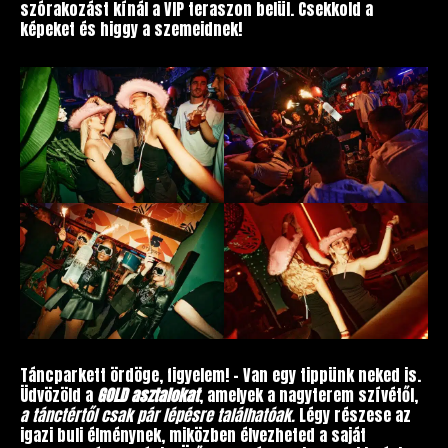
szórakozást kínál a VIP teraszon belül. Csekkold a
képeket és higgy a szemeidnek!
Táncparkett ördöge, figyelem! – Van egy tippünk neked is.
Üdvözöld a
GOLD asztalokat
, amelyek a nagyterem szívétől,
a tánctértől csak pár lépésre találhatóak.
Légy részese az
igazi buli élménynek, miközben élvezheted a saját