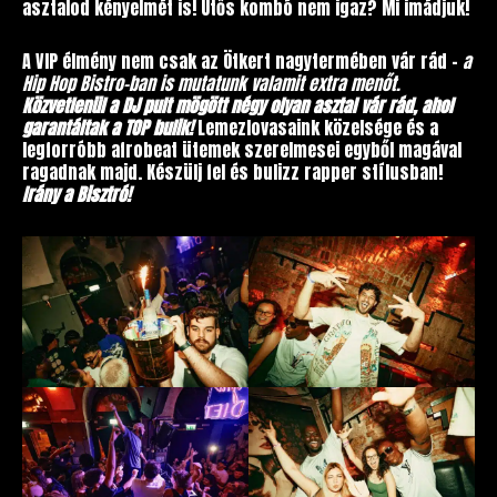
asztalod kényelmét is! Ütős kombó nem igaz? Mi imádjuk!
A VIP élmény nem csak az Ötkert nagytermében vár rád –
a
Hip Hop Bistro-ban is mutatunk valamit extra menőt.
Közvetlenül a DJ pult mögött négy olyan asztal vár rád, ahol
garantáltak a TOP bulik!
Lemezlovasaink közelsége és a
legforróbb afrobeat ütemek szerelmesei egyből magával
ragadnak majd. Készülj fel és bulizz rapper stílusban!
Irány a Bisztró!