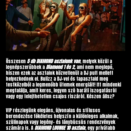
Összesen
5 db DIAMOND asztalunk van
, melyek közül a
legnépszerűbbek a
Diamond 1 és 2,
ami nem meglepő,
hiszen ezek az asztalok közvetlenül a DJ pult mellett
helyezkednek el. Bulizz a DJ-vel és tapasztald meg
testközelből a legmenőbb ütemek energiáit! Itt mindenki
megtalálja, amit keres, legyen szó baráti iszogatásról
vagy egy felejthetetlen csajos riszáról. Készen állsz?
VIP részlegünk elegáns, újvonalas és stílusos
berendezése tökéletes helyszín a különleges alkalmak,
szülinapok vagy legény- és lánybúcsús rendezvények
számára is. A
DIAMOND LOUNGE 10 asztala
, egy privátabb