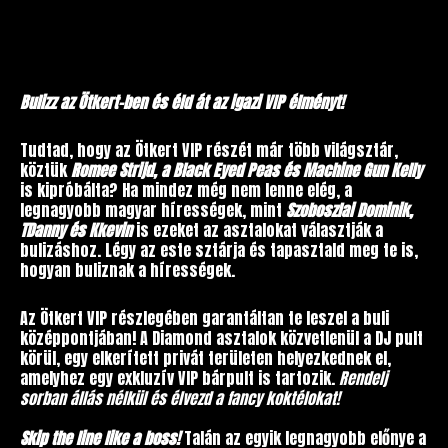
Bulizz az Ötkert-ben és éld át az igazi VIP élményt!
Tudtad, hogy az Ötkert VIP részét már több világsztár,
köztük
Romee Strijd, a Black Eyed Peas és Machine Gun Kelly
is kipróbálta? Ha mindez még nem lenne elég, a
legnagyobb magyar hírességek, mint
Szoboszlai Dominik,
TDanny és Kkevin
is ezeket az asztalokat választják a
bulizáshoz. Légy az este sztárja és tapasztald meg te is,
hogyan buliznak a hírességek.
Az Ötkert VIP részlegében garantáltan te leszel a buli
középpontjában! A Diamond asztalok közvetlenül a DJ pult
körül, egy elkerített privát területen helyezkednek el,
amelyhez egy exkluzív VIP bárpult is tartozik.
Rendelj
sorban állás nélkül és élvezd a fancy koktélokat!
Skip the line like a boss!
Talán az egyik legnagyobb előnye a