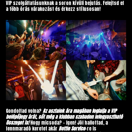
VIP szolgáltatásunknak a soron kívüli bejutás. Felejtsd el
a több órás várakozást és érkezz stílusosan!
Gondoltad volna?
Az asztalok ára magában foglalja a VIP
belépőjegy árát, sőt még a klubban szabadon lefogyasztható
összeget is!
Hogy micsoda? – Igen! Jól hallottad, a
fennmaradó keretet akár
Bottle Service
-re is