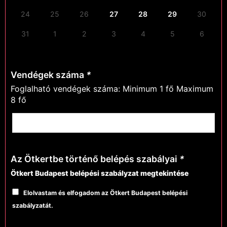
24
25
26
27
28
29
30
31
1
2
3
4
5
6
Vendégek száma
*
Foglalható vendégek száma: Minimum 1 fő Maximum
8 fő
Az Ötkertbe történő belépés szabályai
*
Ötkert Budapest belépési szabályzat megtekintése
Elolvastam és elfogadom az Ötkert Budapest belépési
szabályzatát.