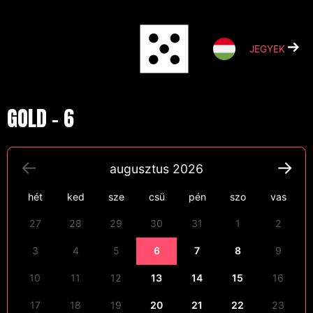
Skip
to
content
JEGYEK
GOLD – 6
augusztus
2026
hét
ked
sze
csü
pén
szo
vas
27
28
29
30
31
1
2
3
4
5
6
7
8
9
10
11
12
13
14
15
16
17
18
19
20
21
22
23