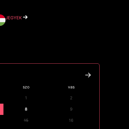
JEGYEK
szo
vas
1
2
8
9
15
16