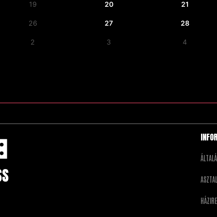
19
20
21
26
27
28
2
3
4
INFO
ÁLTAL
SS
ASZTA
HÁZIR