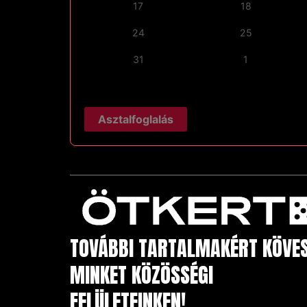
17
18
24
25
31
1
Asztalfoglalás
TOVÁBBI TARTALMAKÉRT KÖVE
MINKET KÖZÖSSÉGI
FELÜLETEINKEN!