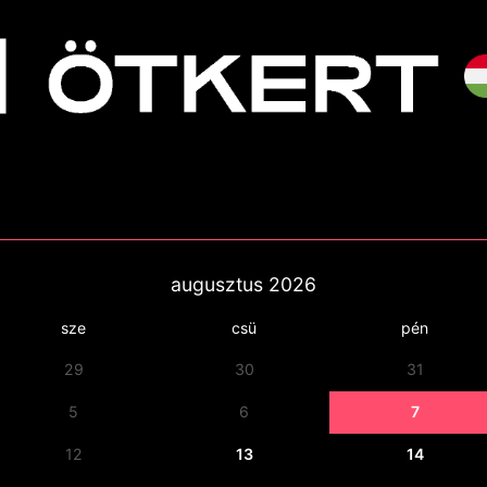
augusztus
2026
sze
csü
pén
29
30
31
5
6
7
12
13
14