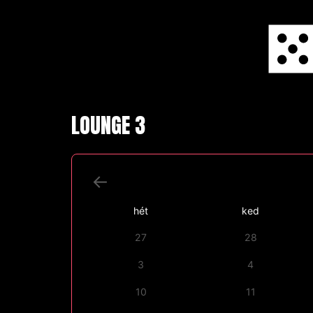
Skip
to
content
LOUNGE 3
hét
ked
27
28
3
4
10
11