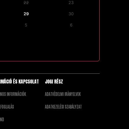
22
23
29
30
5
6
RMÁCIÓ ÉS KAPCSOLAT
JOGI RÉSZ
ÁNOS INFORMÁCIÓK
ADATVÉDELMI IRÁNYELVEK
LFOGLALÁS
ADATKEZELÉSI SZABÁLYZAT
END