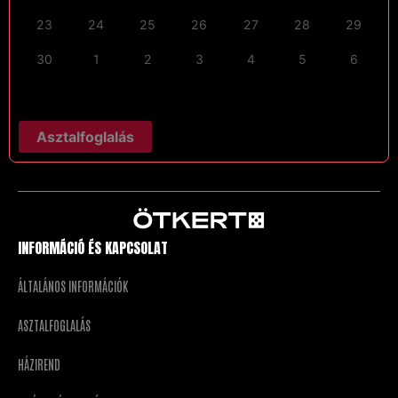
23
24
25
26
27
28
29
30
1
2
3
4
5
6
Asztalfoglalás
INFORMÁCIÓ ÉS KAPCSOLAT
ÁLTALÁNOS INFORMÁCIÓK
ASZTALFOGLALÁS
HÁZIREND