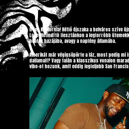
Irány Kalifornia! Hétfő éjszaka a belváros szíve ú
Love! Hétindító fiesztánkon a legforróbb ütemekk
beatek hazájába, avagy a napfény államába.
Amerikát már végigsöpörte a láz, most pedig mi is
dallamait? Vagy talán a klasszikus vonalon mara
vibe-ot hozunk, amit eddig legfeljebb San Francis