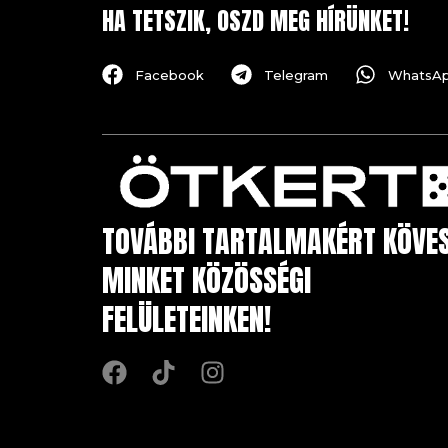
HA TETSZIK, OSZD MEG HÍRÜNKET!
Facebook
Telegram
WhatsA
TOVÁBBI TARTALMAKÉRT KÖVE
MINKET KÖZÖSSÉGI
FELÜLETEINKEN!
F
T
I
a
i
n
c
k
s
e
t
t