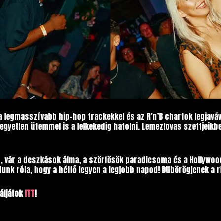
a legmasszívabb hip-hop trackekkel és az R’n’B chartok legjaváv
k egyetlen ütemmel is a lelkekedig hatolni. Lemezlovas szettje
t, vár a deszkások álma, a szörfösök paradicsoma és a Hollywood
unk róla, hogy a hétfő legyen a legjobb napod! Dübörögjenek a r
áljátok
ITT
!