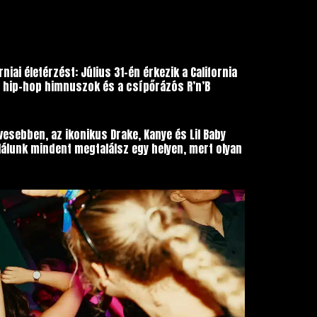
iai életérzést: Július 31-én érkezik a California
bb hip-hop himnuszok és a csípőrázós R’n’B
vesebben, az ikonikus Drake, Kanye és Lil Baby
álunk mindent megtalálsz egy helyen, mert olyan