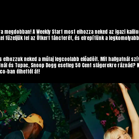
jra megdobban! A Weekly Start most elhozza neked az igazi kaliforn
el tüzeljük fel az Ötkert táncterét, és elrepítünk a legkomolya
 elhozzuk neked a műfaj legcoolabb előadóit. Mit hallgatnál szí
dnál és Tupac, Snoop Dogg esetleg 50 Cent slágerekre ráznád? N
co-ban élhettél át!