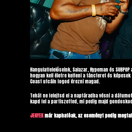
Hangulatfelelőseink, Salazar, Hypeman és SUBPOP 
hogyan kell életre kelteni a táncteret és képese
Coast utcáin fogod érezni magad.
Tehát ne felejtsd el a naptáradba vésni a dátumo
kapd fel a partiszetted, mi pedig majd gondoskod
JEGYEK
már kaphatóak, az eseményt pedig megtal