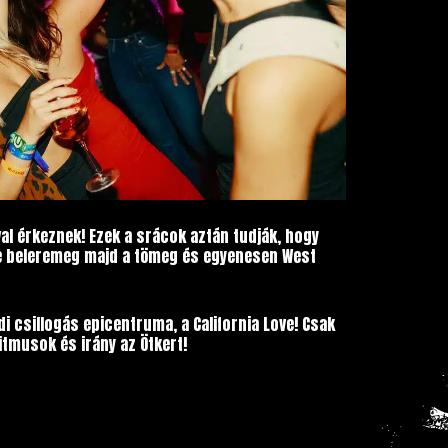
al érkeznek! Ezek a srácok aztán tudják, hogy
ikbe beleremeg majd a tömeg és egyenesen West
i csillogás epicentruma, a California Love! Csak
itmusok és irány az Ötkert!