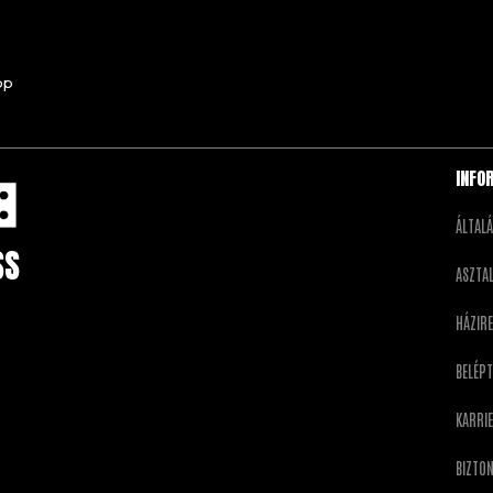
pp
INFO
ÁLTAL
SS
ASZTA
HÁZIR
BELÉPT
KARRI
BIZTON