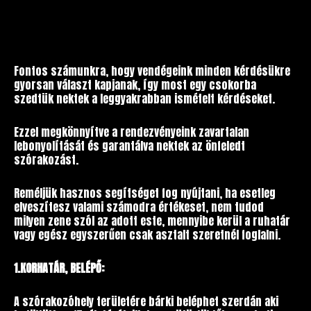
Fontos számunkra, hogy vendégeink minden kérdésükre
gyorsan választ kapjanak, így most egy csokorba
szedtük nektek a leggyakrabban ismételt kérdéseket.
Ezzel megkönnyítve a rendezvényeink zavartalan
lebonyolítását és garantálva nektek az önfeledt
szórakozást.
Reméljük hasznos segítséget fog nyújtani, ha esetleg
elveszítesz valami számodra értékeset, nem tudod
milyen zene szól az adott este, mennyibe kerül a ruhatár
vagy egész egyszerűen csak asztalt szeretnél foglalni.
1.KORHATÁR, BELÉPŐ:
A szórakozóhely területére bárki beléphet szerdán aki