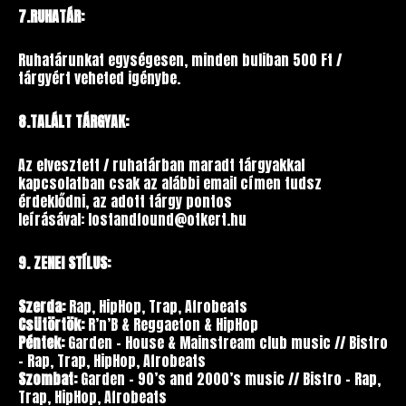
7.RUHATÁR:
Ruhatárunkat egységesen, minden buliban 500 Ft /
tárgyért veheted igénybe.
8.TALÁLT TÁRGYAK:
Az elvesztett / ruhatárban maradt tárgyakkal
kapcsolatban csak az alábbi email címen tudsz
érdeklődni, az adott tárgy pontos
leírásával: lostandfound@otkert.hu
9. ZENEI STÍLUS:
Szerda:
Rap, HipHop, Trap, Afrobeats
Csütörtök:
R’n’B & Reggaeton & HipHop
Péntek:
Garden – House & Mainstream club music // Bistro
– Rap, Trap, HipHop, Afrobeats
Szombat:
Garden – 90’s and 2000’s music // Bistro – Rap,
Trap, HipHop, Afrobeats