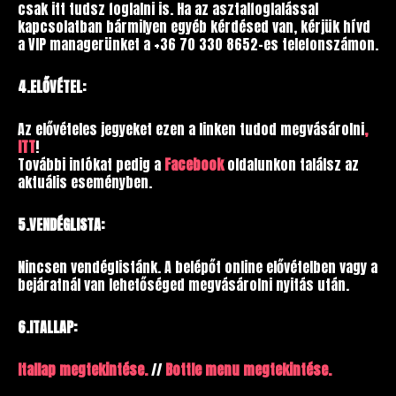
csak itt tudsz foglalni is. Ha az asztalfoglalással
kapcsolatban bármilyen egyéb kérdésed van, kérjük hívd
a VIP managerünket a +36 70 330 8652-es telefonszámon.
4.ELŐVÉTEL:
Az elővételes jegyeket ezen a linken tudod megvásárolni
,
ITT
!
További infókat pedig a
Facebook
oldalunkon találsz az
aktuális eseményben.
5.VENDÉGLISTA:
Nincsen vendéglistánk. A belépőt online elővételben vagy a
bejáratnál van lehetőséged megvásárolni nyitás után.
6.ITALLAP:
Itallap megtekintése.
//
Bottle menu megtekintése.