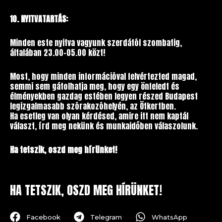
10. NYITVATARTÁS:
Minden este nyitva vagyunk szerdától szombatig,
általában 23.00-05.00 közt!
Most, hogy minden információval felvértezted magad,
semmi sem gátolhatja meg, hogy egy önfeledt és
élményekben gazdag estében legyen részed Budapest
legizgalmasabb szórakozóhelyén, az Ötkertben.
Ha esetleg van olyan kérdésed, amire itt nem kaptál
választ, írd meg nekünk és munkaidőben válaszolunk.
Ha tetszik, oszd meg hírünket!
HA TETSZIK, OSZD MEG HÍRÜNKET!
Facebook
Telegram
WhatsApp