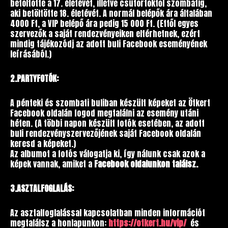
betöltötte a 17. életévét, illetve csütörtöktől szombatig,
aki betöltötte 18. életévét. A normál belépők ára általában
4000 Ft, a VIP belépő ára pedig 15 000 Ft. (Ettől egyes
szervezők a saját rendezvényeiken eltérhetnek, ezért
mindig tájékozódj az adott buli Facebook eseményének
leírásából.)
2.PARTYFOTÓK:
A pénteki és szombati buliban készült képeket az Ötkert
Facebook oldalán fogod megtalálni az esemény utáni
héten. (A többi napon készült fotók esetében, az adott
buli rendezvényszervezőjének saját Facebook oldalán
keresd a képeket.)
Az albumot a fotós válogatja ki, így nálunk csak azok a
képek vannak, amiket a
Facebook oldalunkon találsz.
3.ASZTALFOGLALÁS:
Az asztalfoglalással kapcsolatban minden információt
megtalálsz a honlapunkon:
https://otkert.hu/vip/
és