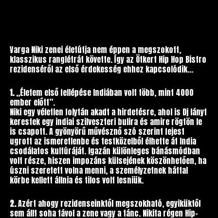
Varga Niki zenei életútja nem éppen a megszokott,
klasszikus ranglétrát követte. Így az Ötkert Hip Hop Bistro
rezidenséről az első érdekesség ehhez kapcsolódik…
1.
,,Életem első fellépése Indiában volt több, mint 4000
ember előtt”.
Niki egy véletlen folytán akadt a hirdetésre, ahol is Dj lányt
kerestek egy indiai szilveszteri bulira és amire rögtön le
is csapott. A gyönyörű művésznő szó szerint fejest
ugrott az ismeretlenbe és testközelből élhette át India
csodálatos kultúráját. Igazán különleges bánásmódban
volt része, hiszen impozáns külsejének köszönhetően, ha
úszni szeretett volna menni, a személyzetnek háttal
körbe kellett állnia és tilos volt lesniük.
2.
Azért ahogy rezidenseinktől megszokható, egyiküktől
sem állt soha távol a zene vagy a tánc. Nikita régen Hip-