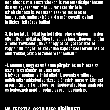
hop táncos volt. Fesztiválokon is volt lehetősége táncolni
és nem egyszer volt már DJ Metzker Viktória
háttértáncosa is. Pontosan ezek voltak azok az
impulzusok, amiknek hála Niki a már egyedül csinál
őrületes, teltházas bulikat.
3.
Ha korlátok nélkül bárhol felléphetne a világon, minden
elfogultság nélkül az Ötkertet választaná. ,,Nagyon jó látni
a Tomorrowlandet, de valahogy az az igazi amikor ott
vagy a pult mögött és közvetlen kapcsolatot teremtesz az
emberekkel, akik a te zenédre táncolnak.”
+1.
Amellett, hogy eszméletlen pörgést és bulit tesz az
asztalra esténként az Ötkertben.
A hétköznapokon is imád alkotni, ugyanis grafikus,
műkörmös tudásával varázsol elégedett mosolyt kliensei
arcára. Emellett új dobos formációjával robbantanak oda
és kedveznek majd a techno szerelmeseinek is.