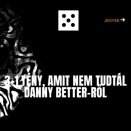
Skip
to
content
JEGYEK
3+1 TÉNY, AMIT NEM TUDTÁL
DANNY BETTER-RŐL