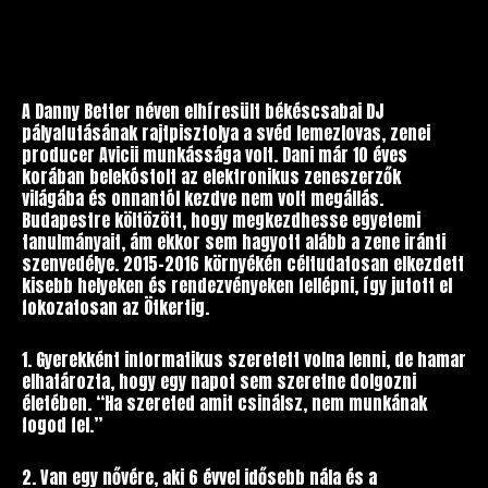
A Danny Better néven elhíresült békéscsabai DJ
pályafutásának rajtpisztolya a svéd lemezlovas, zenei
producer Avicii munkássága volt. Dani már 10 éves
korában belekóstolt az elektronikus zeneszerzők
világába és onnantól kezdve nem volt megállás.
Budapestre költözött, hogy megkezdhesse egyetemi
tanulmányait, ám ekkor sem hagyott alább a zene iránti
szenvedélye. 2015-2016 környékén céltudatosan elkezdett
kisebb helyeken és rendezvényeken fellépni, így jutott el
fokozatosan az Ötkertig.
1. Gyerekként informatikus szeretett volna lenni, de hamar
elhatározta, hogy egy napot sem szeretne dolgozni
életében. “Ha szereted amit csinálsz, nem munkának
fogod fel.”
2. Van egy nővére, aki 6 évvel idősebb nála és a