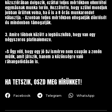
közszférában dolgozik, ezáltal teljes mértékben ellentétei
egymásnak munka terén. Hozzátette, hogy szülei mondjuk
jobban örültek volna, ha ő is a 8 órás munkarendet
választja. – Azonban teljes mértékben elfogadják döntését
és mindenben támogatják.
3. Amire többek között a legbüszkébb, hogy van egy
négyszeres platinalemeze.
+1:
Úgy véli, hogy egy jó DJ ismérve nem csupán a zenén
múlik, amit játszik, hanem a közönségre való
ráhangolódásán is.
HA TETSZIK, OSZD MEG HÍRÜNKET!
Facebook
Telegram
WhatsApp