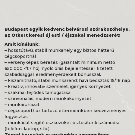
Budapest egyik kedvenc belvárosi szórakozóhelye,
az Ötkert keresi új esti / éjszakai menedzserét!
Amit kínálunk:
– hosszútávú, stabil munkahely egy biztos hátterű
cégcsoportnál
– versenyképes bérezés (garantált minimum nettó
650.000.-ft / hó), nyolc órás bejelentéssel, fizetett
szabadsággal, eredményérdekelt bónusszal.
– kiszámítható, stabil munkarend: havi beosztás 15/16 nap
– kreatív, innovatív szemlélet, igényes környezet
– szakmai fejlődés támogatása
– színvonalas, modern munkakörnyezet
– munkaruházat
– cégcsoporthoz tartozó éttermeinkben kedvezményes
fogyasztás
– munkádat segítő eszközöket biztosítunk számodra
(telefon, laptop, stb.)
Téged keresünk csapatunkba amennyiben: