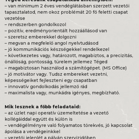
– van minimum 2 éves vendéglátásban szerzett vezetői
tapasztalatod, nem okoz problémát 20 fő feletti csapat
vezetése
– rendszerben gondolkozol
– pozitív, eredményorientált hozzáállásod van
– szeretsz emberekkel dolgozni
– megvan a megfelelő angol nyelvtudásod
– jó kommunikációs készségekkel rendelkezel
– következetes vagy, határozott, magabiztos, a precizitás,
önállóság, pontosság, türelem jellemez Téged
– magabiztosan használod a számítógépet. (MS Office)
– jó motivátor vagy. Tudsz embereket vezetni,
képességeiket fejleszteni egy csapatban
– innovatív gondolkodás jellemző rád
– maximalista vagy, munkádra igényes, megbízható.
Mik lesznek a főbb feladataid:
– az üzlet napi operatív üzemeltetése a vezető
kollégáiddal együtt és külön is
– vendégélményre való folyamatos törekvés, jó kapcsolat
ápolása a vendégeinkkel
– vezetői jelenlét a pályán szervizidőben