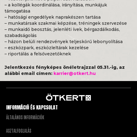
– a kollégák koordinálása, irányítása, munkájuk
támogatása
– hatósági engedélyek naprakészen tartása
– munkatársak szakmai képzése, tréningek szervezése
– munkaidő beosztás, jelenléti ívek, bérgazdálkodás,
szabadságolás
– házon belüli rendezvények teljeskörű lebonyolítása
– eszközpark, eszközleltárak kezelése
– riportálás a felsővezetőknek
Jelentkezés fényképes önéletrajzzal 05.31.-ig, az
alábbi email címen:
karrier@otkert.hu
INFORMÁCIÓ ÉS KAPCSOLAT
ÁLTALÁNOS INFORMÁCIÓK
ASZTALFOGLALÁS